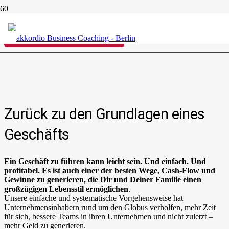
Was ActionCOACH Business Coaches auszeichnet
Wer ist
ActionCOACH?
FINDE MEHR HERAUS
Zurück zu den Grundlagen
eine
s
Geschäfts
Ein Geschäft zu führen kann leicht sein. Und einfach. Und
profitabel. Es ist auch einer der besten Wege, Cash-Flow und
Gewinne zu generieren, die
Dir
und
Deiner
Familie einen
großzügigen Lebensstil ermöglichen
.
Unsere einfache und systematische Vorgehensweise hat
Unternehmensinhabern rund um den Globus verholfen, mehr Zeit
für sich, bessere Teams in ihren Unternehmen und nicht zuletzt –
mehr Geld zu generieren.